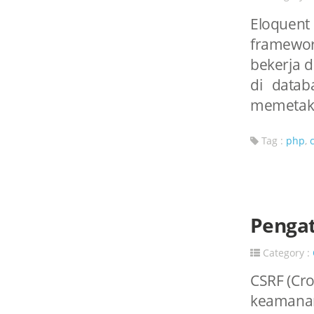
Eloquent
framewor
bekerja 
di data
memetakan
Tag :
php
,
Pengat
Category :
CSRF (Cro
keamanan