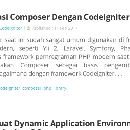
asi Composer Dengan Codeigniter
Codeigniter
|
Published : 11 Feb 2017
 saat ini sudah sangat umum digunakan di 
rn, seperti Yii 2, Laravel, Symfony, Phal
s framework pemrograman PHP modern saat 
akan Composer sebagai basis pengemb
gaimana dengan framework Codeigniter. . .
codeigniter
,
composer
,
php
,
library
,
at Dynamic Application Environ