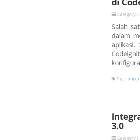
di Cod
Category :
Salah sa
dalam me
aplikasi.
Codeignit
konfiguras
Tag :
php
,
Integr
3.0
Category :