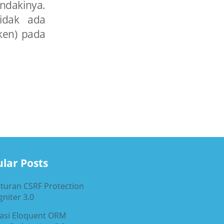
dakinya.
idak ada
ken) pada
lar Posts
turan CSRF Protection
niter 3.0
rasi Eloquent ORM