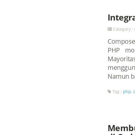
Integr
Category :
Composer
PHP mode
Mayorita
menggun
Namun ba
Tag :
php
,
Membu