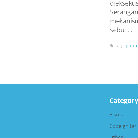
dieksek
Seranga
mekanism
sebu. . .
Tag :
php
,
Categor
Bisnis
Codeigniter
Other