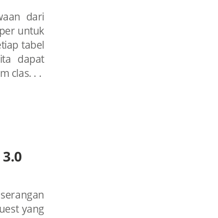
waan dari
per untuk
iap tabel
ta dapat
 clas. . .
 3.0
s serangan
uest yang