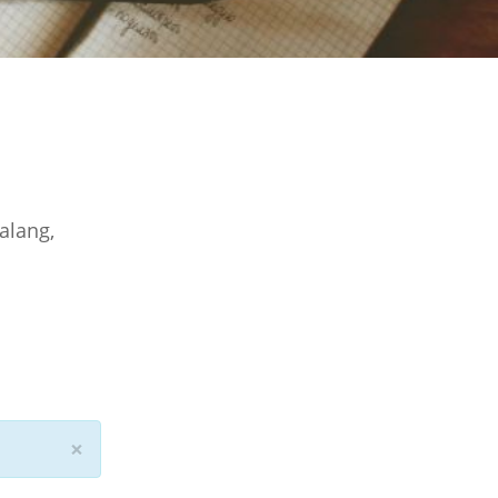
alang,
×