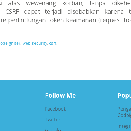
usi atas wewenang korban, tanpa dikehen
n CSRF dapat terjadi disebabkan karena t
e perlindungan token keamanan (request to
codeigniter
,
web security
,
csrf
,
y
Follow Me
Popu
Facebook
Penga
Codeig
Twitter
Integ
Google