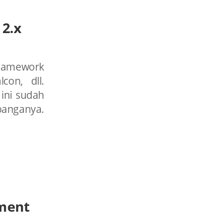
 2.x
framework
con, dll.
ini sudah
anganya.
ment