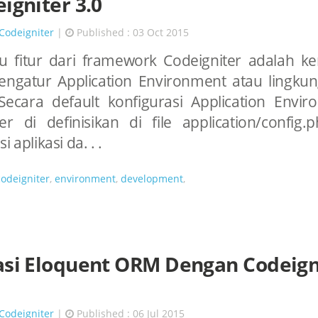
eigniter 3.0
Codeigniter
|
Published : 03 Oct 2015
tu fitur dari framework Codeigniter adalah 
ngatur Application Environment atau lingkun
 Secara default konfigurasi Application Envi
er di definisikan di file application/config
i aplikasi da. . .
codeigniter
,
environment
,
development
,
asi Eloquent ORM Dengan Codeign
Codeigniter
|
Published : 06 Jul 2015