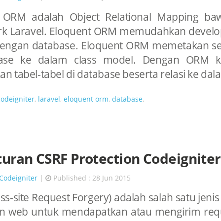
 ORM adalah Object Relational Mapping ba
k Laravel. Eloquent ORM memudahkan develo
dengan database. Eloquent ORM memetakan set
base ke dalam class model. Dengan ORM ki
 tabel-tabel di database beserta relasi ke dalam
codeigniter
,
laravel
,
eloquent orm
,
database
,
uran CSRF Protection Codeigniter
Codeigniter
|
Published : 28 Jun 2015
ss-site Request Forgery) adalah salah satu jeni
 web untuk mendapatkan atau mengirim req