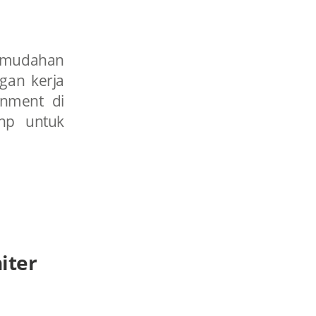
kemudahan
gan kerja
ronment di
.php untuk
iter